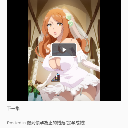
P
l
a
y
V
下一集
i
Posted in
做到懷孕為止的婚姻(定孕成婚)