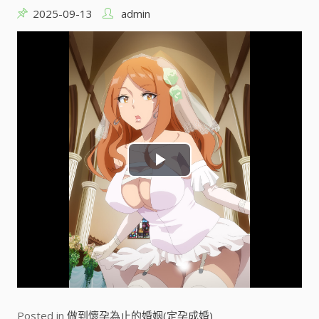
2025-09-13
admin
P
l
a
y
V
Posted in
做到懷孕為止的婚姻(定孕成婚)