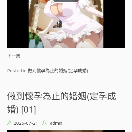
P
l
a
y
V
下一集
i
Posted in
做到懷孕為止的婚姻(定孕成婚)
d
e
做到懷孕為止的婚姻(定孕成
o
婚) [01]
2025-07-21
admin