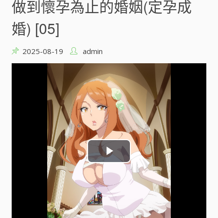
e
做到懷孕為止的婚姻(定孕成
o
婚) [05]
2025-08-19
admin
P
l
a