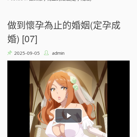
i
d
做到懷孕為止的婚姻(定孕成
e
婚) [07]
o
2025-09-05
admin
P
l