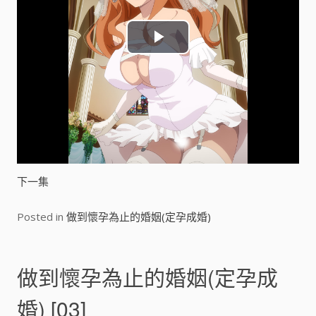
P
l
a
y
V
下一集
i
Posted in
做到懷孕為止的婚姻(定孕成婚)
d
e
做到懷孕為止的婚姻(定孕成
o
婚) [03]