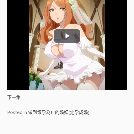
P
l
a
y
V
下一集
i
Posted in
做到懷孕為止的婚姻(定孕成婚)
d